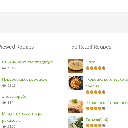
Management
Viewed Recipes
Top Rated Recipes
Ρεβύθια λεμονάτα στη χύτρα
Φάβα
18120
Παραδοσιακός μουσακάς
Γλυκόξινο κοτόπουλο μ
8262
noodles
Σπανακόρυζο
Παραδοσιακός μουσακ
3874
Μοσχάρι κοκκινιστό με
Σπανακόρυζο
μακαρόνια
2820