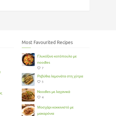
Most Favourited Recipes
Γλυκόξινο κοτόπουλο με
noodles
7
ε
Ρεβύθια λεμονάτα στη χύτρα
5
Noodles με λαχανικά
άς
4
Μοσχάρι κοκκινιστό με
μακαρόνια