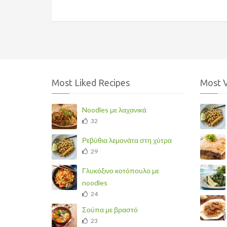
PHP
Development
Most Liked Recipes
Most 
Noodles με λαχανικά
32
Ρεβύθια λεμονάτα στη χύτρα
29
Γλυκόξινο κοτόπουλο με
noodles
24
Σούπα με βραστό
23