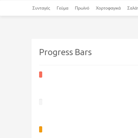
Συνταγές
Συνταγές
Γεύμα
Γεύμα
Πρωϊνό
Πρωϊνό
Χορτοφαγικά
Χορτοφαγικά
Σαλά
Σαλά
Progress Bars
98%
PHP
98%
Development
PHP
58%
Development