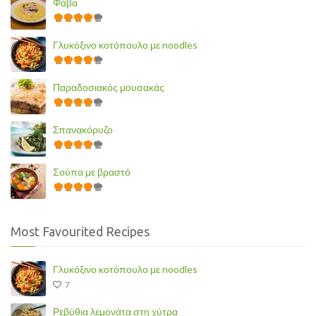
Φάβα
Γλυκόξινο κοτόπουλο με noodles
Παραδοσιακός μουσακάς
Σπανακόρυζο
Σούπα με βραστό
Most Favourited Recipes
Γλυκόξινο κοτόπουλο με noodles
7
Ρεβύθια λεμονάτα στη χύτρα