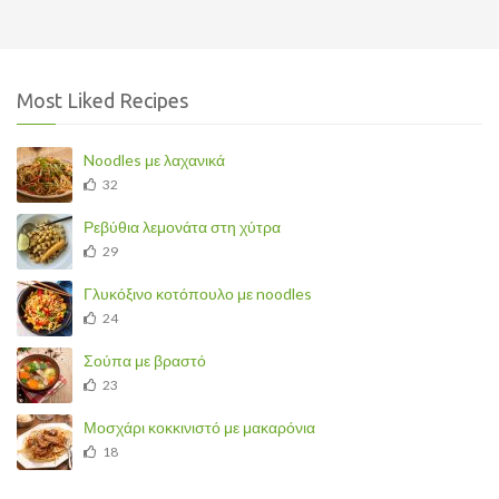
Most Liked Recipes
Noodles με λαχανικά
32
Ρεβύθια λεμονάτα στη χύτρα
29
Γλυκόξινο κοτόπουλο με noodles
24
Σούπα με βραστό
23
Μοσχάρι κοκκινιστό με μακαρόνια
18