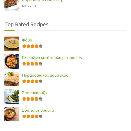
2250
Top Rated Recipes
Φάβα
Γλυκόξινο κοτόπουλο με noodles
Παραδοσιακός μουσακάς
Σπανακόρυζο
Σούπα με βραστό