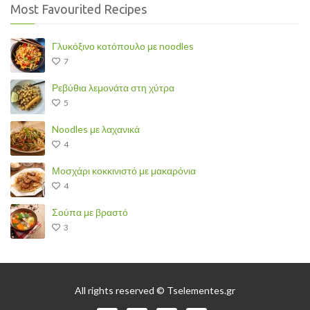
Most Favourited Recipes
Γλυκόξινο κοτόπουλο με noodles
7
Ρεβύθια λεμονάτα στη χύτρα
5
Noodles με λαχανικά
4
Μοσχάρι κοκκινιστό με μακαρόνια
4
Σούπα με βραστό
3
All rights reserved © Tselementes.gr