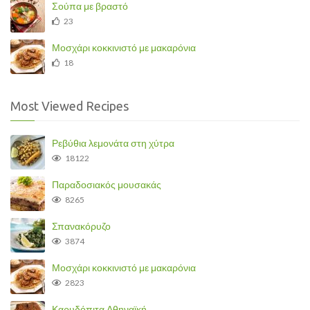
Σούπα με βραστό
23
Μοσχάρι κοκκινιστό με μακαρόνια
18
Most Viewed Recipes
Ρεβύθια λεμονάτα στη χύτρα
18122
Παραδοσιακός μουσακάς
8265
Σπανακόρυζο
3874
Μοσχάρι κοκκινιστό με μακαρόνια
2823
Καρυδόπιτα Αθηναϊκή