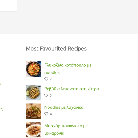
Most Favourited Recipes
Γλυκόξινο κοτόπουλο με
noodles
7
ε
Ρεβύθια λεμονάτα στη χύτρα
5
Noodles με λαχανικά
άς
4
Μοσχάρι κοκκινιστό με
μακαρόνια