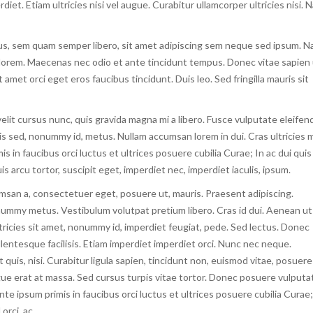
et. Etiam ultricies nisi vel augue. Curabitur ullamcorper ultricies nisi. 
, sem quam semper libero, sit amet adipiscing sem neque sed ipsum. 
d, lorem. Maecenas nec odio et ante tincidunt tempus. Donec vitae sapien
 amet orci eget eros faucibus tincidunt. Duis leo. Sed fringilla mauris sit
it cursus nunc, quis gravida magna mi a libero. Fusce vulputate eleifen
is sed, nonummy id, metus. Nullam accumsan lorem in dui. Cras ultricies 
is in faucibus orci luctus et ultrices posuere cubilia Curae; In ac dui quis
s arcu tortor, suscipit eget, imperdiet nec, imperdiet iaculis, ipsum.
umsan a, consectetuer eget, posuere ut, mauris. Praesent adipiscing.
ummy metus. Vestibulum volutpat pretium libero. Cras id dui. Aenean ut
ultricies sit amet, nonummy id, imperdiet feugiat, pede. Sed lectus. Donec
llentesque facilisis. Etiam imperdiet imperdiet orci. Nunc nec neque.
 quis, nisi. Curabitur ligula sapien, tincidunt non, euismod vitae, posuere
e erat at massa. Sed cursus turpis vitae tortor. Donec posuere vulputa
te ipsum primis in faucibus orci luctus et ultrices posuere cubilia Curae
 orci, ac