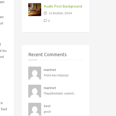
Nam
Audio Post Background
11 Ιουλίου, 2014
Nam
2
 ut
d
mi eu
Recent Comments
 mi
marinet
Απλό και υπέροχο
marinet
Παραδοσιακό, υγιεινό...
te
test
; Sed
good