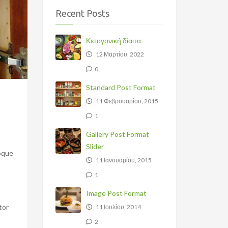
Recent Posts
Κετογονική δίαιτα
12 Μαρτίου, 2022
0
Standard Post Format
11 Φεβρουαρίου, 2015
1
Gallery Post Format
Slider
toque
11 Ιανουαρίου, 2015
m
1
Image Post Format
tor
11 Ιουλίου, 2014
2