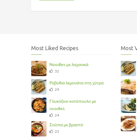
Most Liked Recipes
Most 
Noodles με λαχανικά
32
Ρεβύθια λεμονάτα στη χύτρα
29
Γλυκόξινο κοτόπουλο με
noodles
24
Σούπα με βραστό
23