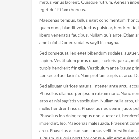
metus varius laoreet. Quisque rutrum. Aenean imperdi
eget dui. Etiam rhoncus.
Maecenas tempus, tellus eget condimentum rhoncus
quam nunc, blandit vel, luctus pulvinar, hendrerit i
libero venenatis faucibus. Nullam quis ante. Etiam sit
amet nibh. Donec sodales sagittis magna.
Sed consequat, leo eget bibendum sodales, augue vel
sapien. Vestibulum purus quam, scelerisque ut, moll
turpis hendrerit fringilla. Vestibulum ante ipsum prim
consectetuer lacinia. Nam pretium turpis et arcu. Dui
Sed aliquam ultrices mauris. Integer ante arcu, acc
Phasellus ullamcorper ipsum rutrum nunc. Nunc non
eros et nisl sagittis vestibulum. Nullam nulla eros, 
mollis hendrerit risus. Phasellus nec sem in justo pe
Phasellus leo dolor, tempus non, auctor et, hendrerit
imperdiet, leo. Maecenas malesuada. Praesent congu
arcu. Phasellus accumsan cursus velit. Vestibulum an
aliquam, nisi quis porttitor congue, elit erat euismod