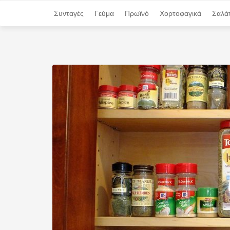
Συνταγές
Συνταγές
Γεύμα
Γεύμα
Πρωϊνό
Πρωϊνό
Χορτοφαγικά
Χορτοφαγικά
Σαλά
Σαλά