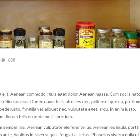
688
g elit. Aenean commodo ligula eget dolor. Aenean massa. Cum sociis na
 ridiculus mus. Donec quam felis, ultricies nec, pellentesque eu, pretiu
e justo, fringilla vel, aliquet nec, vulputate eget, arcu. In enim justo,
am dictum felis eu pede mollis pretium.
semper nisi. Aenean vulputate eleifend tellus. Aenean leo ligula, portti
ante, dapibus in, viverra quis, feugiat a, tellus. Phasellus viverra nulla ut