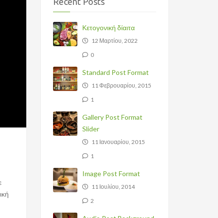
Recent Posts
Κετογονική δίαιτα
12 Μαρτίου, 2022
0
Standard Post Format
11 Φεβρουαρίου, 2015
1
Gallery Post Format
Slider
11 Ιανουαρίου, 2015
1
Image Post Format
ε
11 Ιουλίου, 2014
ική
2