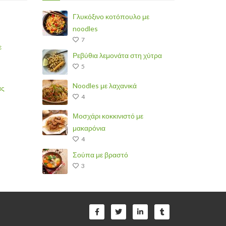
Γλυκόξινο κοτόπουλο με
noodles
7
ε
Ρεβύθια λεμονάτα στη χύτρα
5
Noodles με λαχανικά
άς
4
Μοσχάρι κοκκινιστό με
μακαρόνια
4
Σούπα με βραστό
3