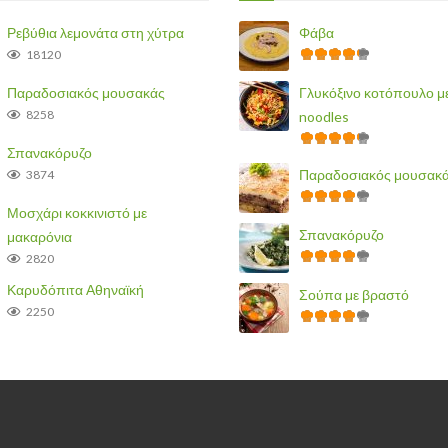
Ρεβύθια λεμονάτα στη χύτρα
Φάβα
18120
Παραδοσιακός μουσακάς
Γλυκόξινο κοτόπουλο μ
8258
noodles
Σπανακόρυζο
Παραδοσιακός μουσακ
3874
Μοσχάρι κοκκινιστό με
Σπανακόρυζο
μακαρόνια
2820
Καρυδόπιτα Αθηναϊκή
Σούπα με βραστό
2250