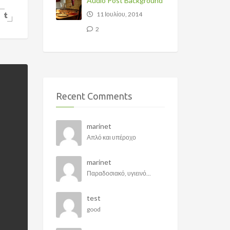
Audio Post Background
11 Ιουλίου, 2014
2
Recent Comments
marinet
Απλό και υπέροχο
marinet
Παραδοσιακό, υγιεινό...
test
good