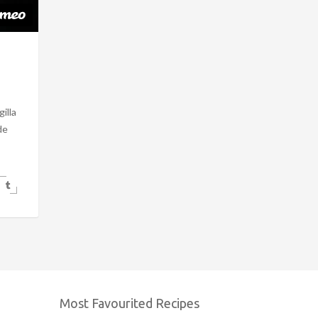
illa
de
Most Favourited Recipes