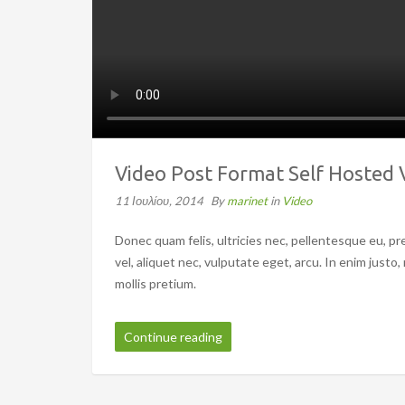
Video Post Format Self Hosted 
11 Ιουλίου, 2014
By
marinet
in
Video
Donec quam felis, ultricies nec, pellentesque eu, pr
vel, aliquet nec, vulputate eget, arcu. In enim justo
mollis pretium.
Continue reading