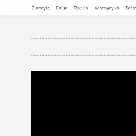
Συνταγές
Συνταγές
Γεύμα
Γεύμα
Πρωϊνό
Πρωϊνό
Χορτοφαγικά
Χορτοφαγικά
Σαλά
Σαλά