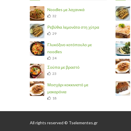
Noodles με λαχανικά
32
Ρεβύθια λεμονάτα στη χύτρα
29
Γλυκόξινο κοτόπουλο με
noodles
24
Σούπα με βραστό
23
Μοσχάρι κοκκινιστό με
μακαρόνια
18
All rights reserved © Tselementes.gr