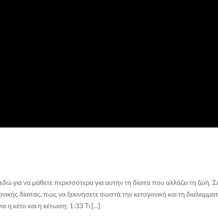
ε εδώ για να μάθετε περισσότερα για αυτήν τη δίαιτα που αλλάζει τη ζωή. Σ
ονικής δίαιτας, πώς να ξεκινήσετε σωστά την κετογονική και τη διαλειμματ
ι η κέτο και η κέτωση; 1:33 Τι […]