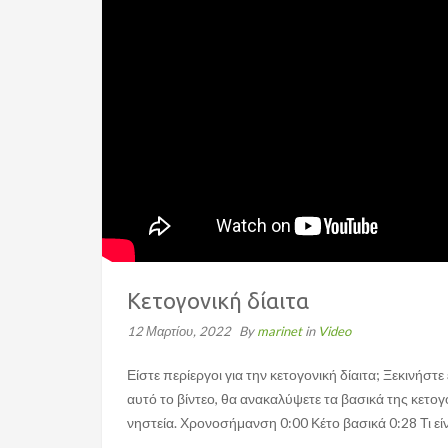
Κετογονική δίαιτα
12 Μαρτίου, 2022
By
marinet
in
Video
Είστε περίεργοι για την κετογονική δίαιτα; Ξεκινήστ
αυτό το βίντεο, θα ανακαλύψετε τα βασικά της κετογ
νηστεία. Χρονοσήμανση 0:00 Κέτο βασικά 0:28 Τι είνα