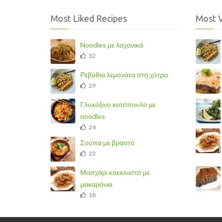
Most Liked Recipes
Most 
Noodles με λαχανικά
32
Ρεβύθια λεμονάτα στη χύτρα
29
Γλυκόξινο κοτόπουλο με
noodles
24
Σούπα με βραστό
23
Μοσχάρι κοκκινιστό με
μακαρόνια
18