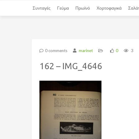
Συνταγές
Συνταγές
Γεύμα
Γεύμα
Πρωϊνό
Πρωϊνό
Χορτοφαγικά
Χορτοφαγικά
Σαλά
Σαλά
0 comments
marinet
0
3
162 – IMG_4646