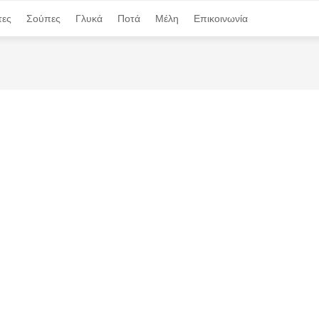
τες
τες
Σούπες
Σούπες
Γλυκά
Γλυκά
Ποτά
Ποτά
Μέλη
Μέλη
Επικοινωνία
Επικοινωνία