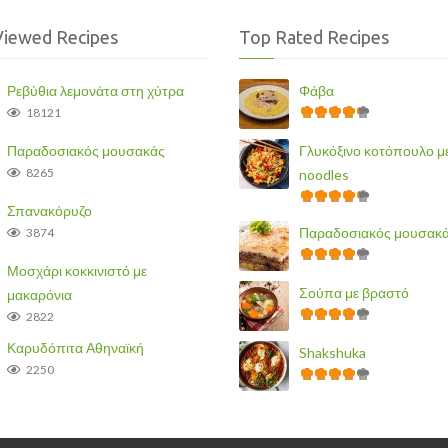
Viewed Recipes
Top Rated Recipes
Ρεβύθια λεμονάτα στη χύτρα
Φάβα
18121
Παραδοσιακός μουσακάς
Γλυκόξινο κοτόπουλο μ
8265
noodles
Σπανακόρυζο
Παραδοσιακός μουσακ
3874
Μοσχάρι κοκκινιστό με
Σούπα με βραστό
μακαρόνια
2822
Καρυδόπιτα Αθηναϊκή
Shakshuka
2250