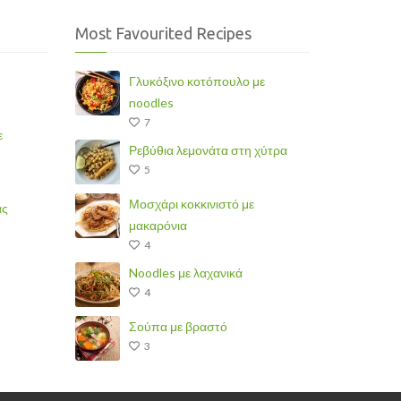
Most Favourited Recipes
Γλυκόξινο κοτόπουλο με
noodles
7
ε
Ρεβύθια λεμονάτα στη χύτρα
5
Μοσχάρι κοκκινιστό με
άς
μακαρόνια
4
Noodles με λαχανικά
4
Σούπα με βραστό
3