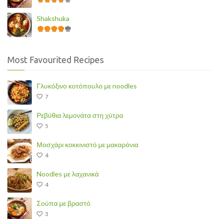
Shakshuka
Most Favourited Recipes
Γλυκόξινο κοτόπουλο με noodles
7
Ρεβύθια λεμονάτα στη χύτρα
5
Μοσχάρι κοκκινιστό με μακαρόνια
4
Noodles με λαχανικά
4
Σούπα με βραστό
3