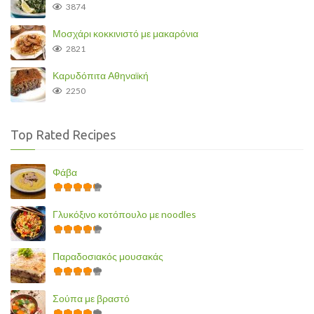
3874
Μοσχάρι κοκκινιστό με μακαρόνια
2821
Καρυδόπιτα Αθηναϊκή
2250
Top Rated Recipes
Φάβα
Γλυκόξινο κοτόπουλο με noodles
Παραδοσιακός μουσακάς
Σούπα με βραστό