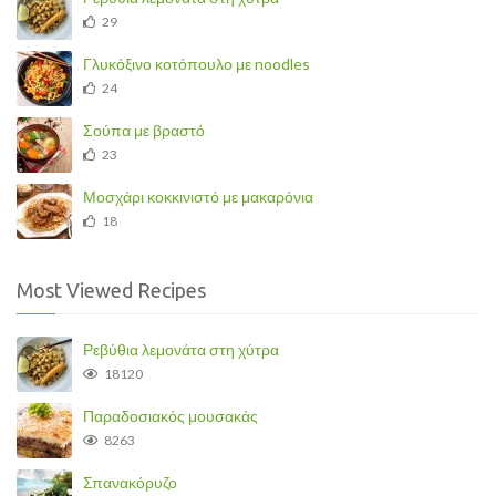
29
Γλυκόξινο κοτόπουλο με noodles
24
Σούπα με βραστό
23
Μοσχάρι κοκκινιστό με μακαρόνια
18
Most Viewed Recipes
Ρεβύθια λεμονάτα στη χύτρα
18120
Παραδοσιακός μουσακάς
8263
Σπανακόρυζο