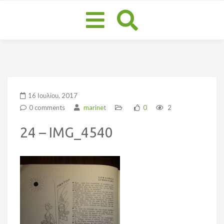
Toggle
navigation
16 Ιουλίου, 2017
0 comments
marinet
0
2
24 – IMG_4540