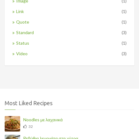
Image
(1)
Link
(1)
Quote
(1)
Standard
(3)
Status
(1)
Video
(3)
Most Liked Recipes
Noodles με λαχανικά
32
Ρεβύθια λεμονάτα στη χύτρα