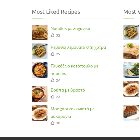
Most Liked Recipes
Most 
Noodles με λαχανικά
32
Ρεβύθια λεμονάτα στη χύτρα
29
Γλυκόξινο κοτόπουλο με
noodles
24
Σούπα με βραστό
23
Μοσχάρι κοκκινιστό με
μακαρόνια
18