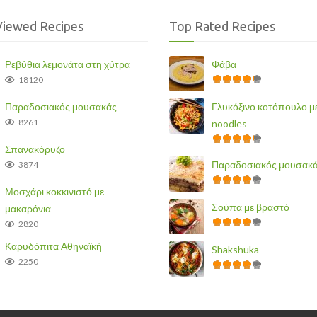
Viewed Recipes
Top Rated Recipes
Ρεβύθια λεμονάτα στη χύτρα
Φάβα
18120
Παραδοσιακός μουσακάς
Γλυκόξινο κοτόπουλο μ
8261
noodles
Σπανακόρυζο
Παραδοσιακός μουσακ
3874
Μοσχάρι κοκκινιστό με
Σούπα με βραστό
μακαρόνια
2820
Καρυδόπιτα Αθηναϊκή
Shakshuka
2250