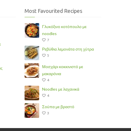
Most Favourited Recipes
Γλυκόξινο κοτόπουλο με
noodles
7
ε
Ρεβύθια λεμονάτα στη χύτρα
5
Μοσχάρι κοκκινιστό με
άς
μακαρόνια
4
Noodles με λαχανικά
4
Σούπα με βραστό
3