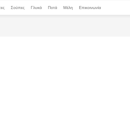
τες
τες
Σούπες
Σούπες
Γλυκά
Γλυκά
Ποτά
Ποτά
Μέλη
Μέλη
Επικοινωνία
Επικοινωνία