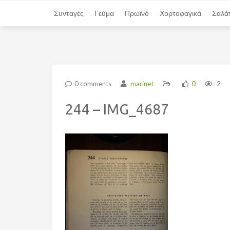
Συνταγές
Συνταγές
Γεύμα
Γεύμα
Πρωϊνό
Πρωϊνό
Χορτοφαγικά
Χορτοφαγικά
Σαλά
Σαλά
0 comments
marinet
0
2
244 – IMG_4687