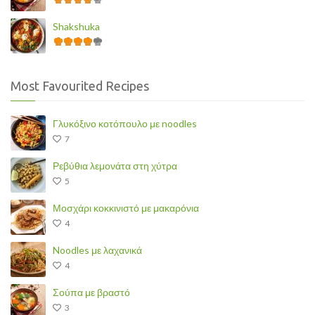
Shakshuka
Most Favourited Recipes
Γλυκόξινο κοτόπουλο με noodles
7
Ρεβύθια λεμονάτα στη χύτρα
5
Μοσχάρι κοκκινιστό με μακαρόνια
4
Noodles με λαχανικά
4
Σούπα με βραστό
3