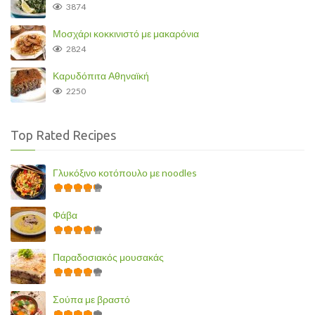
3874
Μοσχάρι κοκκινιστό με μακαρόνια
2824
Καρυδόπιτα Αθηναϊκή
2250
Top Rated Recipes
Γλυκόξινο κοτόπουλο με noodles
Φάβα
Παραδοσιακός μουσακάς
Σούπα με βραστό