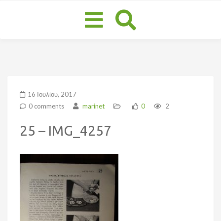
Toggle
navigation
16 Ιουλίου, 2017
0 comments
marinet
0
2
25 – IMG_4257