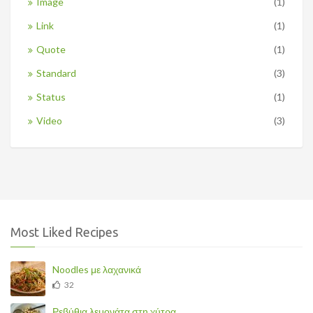
Image
(1)
Link
(1)
Quote
(1)
Standard
(3)
Status
(1)
Video
(3)
Most Liked Recipes
Noodles με λαχανικά
32
Ρεβύθια λεμονάτα στη χύτρα