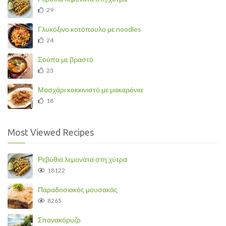
29
Γλυκόξινο κοτόπουλο με noodles
24
Σούπα με βραστό
23
Μοσχάρι κοκκινιστό με μακαρόνια
18
Most Viewed Recipes
Ρεβύθια λεμονάτα στη χύτρα
18122
Παραδοσιακός μουσακάς
8265
Σπανακόρυζο