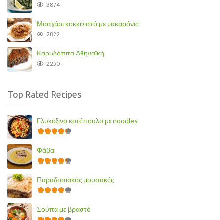
3874
Μοσχάρι κοκκινιστό με μακαρόνια
2822
Καρυδόπιτα Αθηναϊκή
2250
Top Rated Recipes
Γλυκόξινο κοτόπουλο με noodles
Φάβα
Παραδοσιακός μουσακάς
Σούπα με βραστό