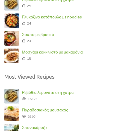
29
Γλυκόξινο κοτόπουλο με noodles
24
Σούπα με βραστό
23
Μοσχάρι κοκκινιστό με μακαρόνια
18
Most Viewed Recipes
Ρεβύθια λεμονάτα στη χύτρα
18121
Παραδοσιακός μουσακάς
8265
Σπανακόρυζο