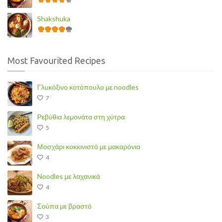
Shakshuka
Most Favourited Recipes
Γλυκόξινο κοτόπουλο με noodles
7
Ρεβύθια λεμονάτα στη χύτρα
5
Μοσχάρι κοκκινιστό με μακαρόνια
4
Noodles με λαχανικά
4
Σούπα με βραστό
3