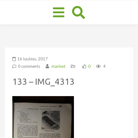
Toggle
navigation
16 Ιουλίου, 2017
0 comments
marinet
0
4
133 – IMG_4313