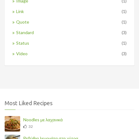
Image
(1)
Link
(1)
Quote
(1)
Standard
(3)
Status
(1)
Video
(3)
Most Liked Recipes
Noodles με λαχανικά
32
Ρεβύθια λεμονάτα στη χύτρα