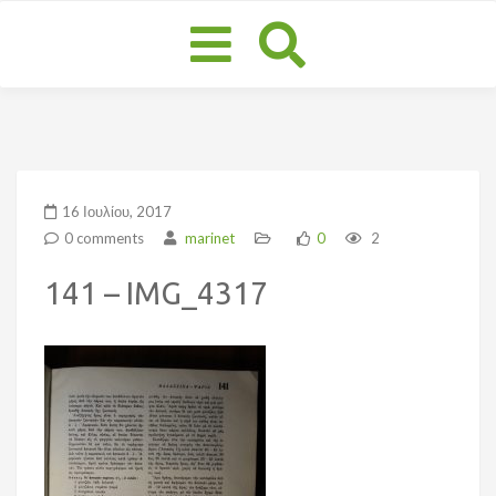
Toggle
navigation
16 Ιουλίου, 2017
0 comments
marinet
0
2
141 – IMG_4317