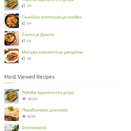
29
Γλυκόξινο κοτόπουλο με noodles
24
Σούπα με βραστό
23
Μοσχάρι κοκκινιστό με μακαρόνια
18
Most Viewed Recipes
Ρεβύθια λεμονάτα στη χύτρα
18122
Παραδοσιακός μουσακάς
8265
Σπανακόρυζο