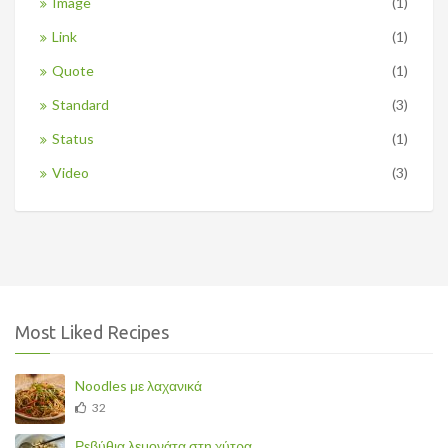
Image
(1)
Link
(1)
Quote
(1)
Standard
(3)
Status
(1)
Video
(3)
Most Liked Recipes
Noodles με λαχανικά
32
Ρεβύθια λεμονάτα στη χύτρα