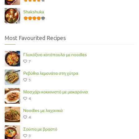
Shakshuka
Most Favourited Recipes
Γλυκόξινο κοτόπουλο με noodles
7
Ρεβύθια λεμονάτα στη χύτρα
5
Μοσχάρι κοκκινιστό με μακαρόνια
4
Noodles με λαχανικά
4
Σούπα με βραστό
3