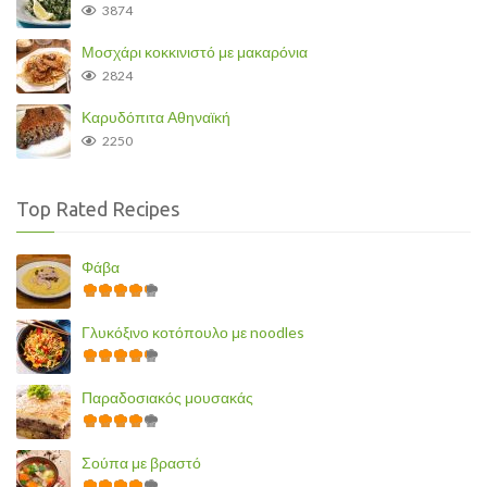
3874
Μοσχάρι κοκκινιστό με μακαρόνια
2824
Καρυδόπιτα Αθηναϊκή
2250
Top Rated Recipes
Φάβα
Γλυκόξινο κοτόπουλο με noodles
Παραδοσιακός μουσακάς
Σούπα με βραστό