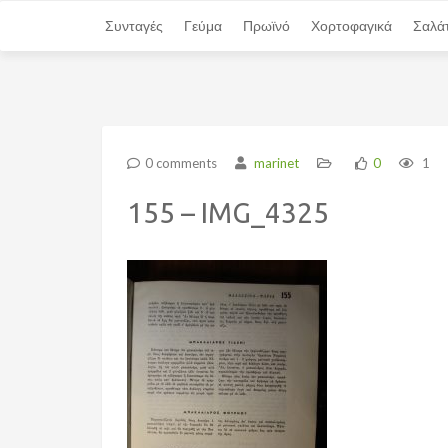
Συνταγές
Συνταγές
Γεύμα
Γεύμα
Πρωϊνό
Πρωϊνό
Χορτοφαγικά
Χορτοφαγικά
Σαλά
Σαλά
0 comments
marinet
0
1
155 – IMG_4325