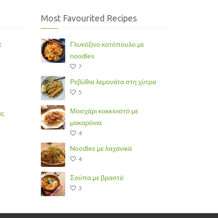
Most Favourited Recipes
ε
Γλυκόξινο κοτόπουλο με
noodles
7
Ρεβύθια λεμονάτα στη χύτρα
5
Μοσχάρι κοκκινιστό με
άς
μακαρόνια
4
Noodles με λαχανικά
4
Σούπα με βραστό
3