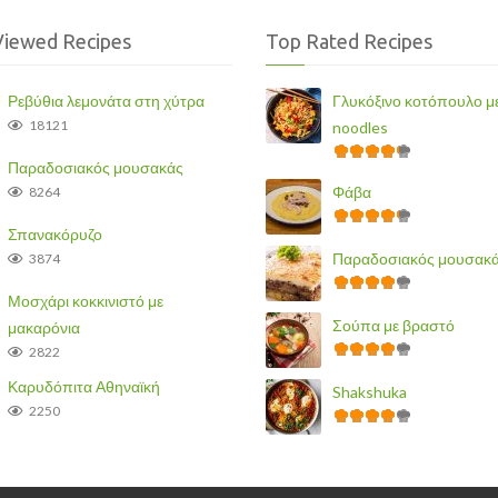
Viewed Recipes
Top Rated Recipes
Ρεβύθια λεμονάτα στη χύτρα
Γλυκόξινο κοτόπουλο μ
18121
noodles
Παραδοσιακός μουσακάς
Φάβα
8264
Σπανακόρυζο
Παραδοσιακός μουσακ
3874
Μοσχάρι κοκκινιστό με
Σούπα με βραστό
μακαρόνια
2822
Καρυδόπιτα Αθηναϊκή
Shakshuka
2250