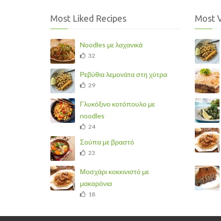
Most Liked Recipes
Most 
Noodles με λαχανικά
32
Ρεβύθια λεμονάτα στη χύτρα
29
Γλυκόξινο κοτόπουλο με
noodles
24
Σούπα με βραστό
23
Μοσχάρι κοκκινιστό με
μακαρόνια
18