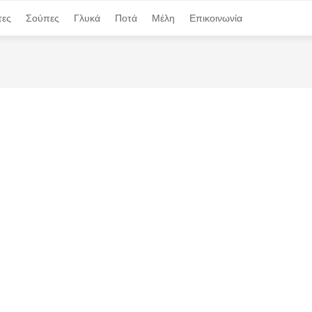
τες
τες
Σούπες
Σούπες
Γλυκά
Γλυκά
Ποτά
Ποτά
Μέλη
Μέλη
Επικοινωνία
Επικοινωνία