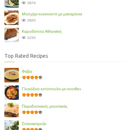
3874
Μοσχάρι κοκκινιστό με μακαρόνια
2820
Καρυδόπιτα Αθηναϊκή
2250
Top Rated Recipes
Φάβα
Γλυκόξινο κοτόπουλο με noodles
Παραδοσιακός μουσακάς
Σπανακόρυζο