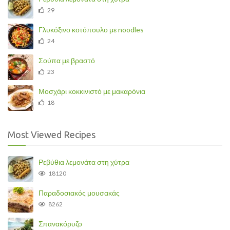
29
Γλυκόξινο κοτόπουλο με noodles
24
Σούπα με βραστό
23
Μοσχάρι κοκκινιστό με μακαρόνια
18
Most Viewed Recipes
Ρεβύθια λεμονάτα στη χύτρα
18120
Παραδοσιακός μουσακάς
8262
Σπανακόρυζο