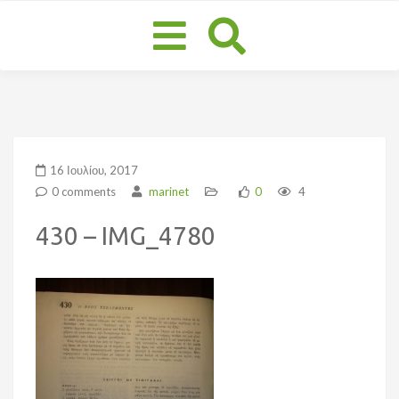
Toggle
navigation
16 Ιουλίου, 2017
0 comments
marinet
0
4
430 – IMG_4780