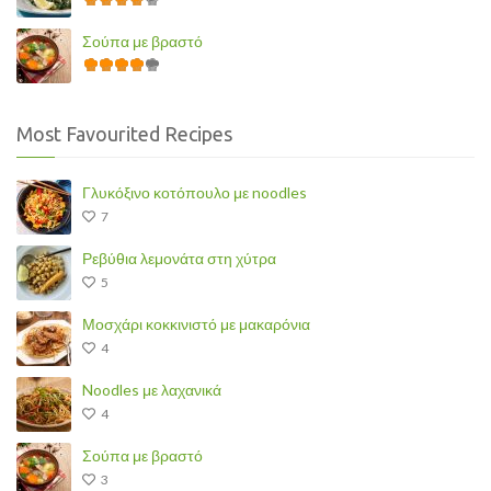
Σούπα με βραστό
Most Favourited Recipes
Γλυκόξινο κοτόπουλο με noodles
7
Ρεβύθια λεμονάτα στη χύτρα
5
Μοσχάρι κοκκινιστό με μακαρόνια
4
Noodles με λαχανικά
4
Σούπα με βραστό
3