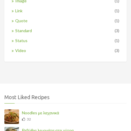
Image
(1)
Link
(1)
Quote
(1)
Standard
(3)
Status
(1)
Video
(3)
Most Liked Recipes
Noodles με λαχανικά
32
Ρεβύθια λεμονάτα στη χύτρα