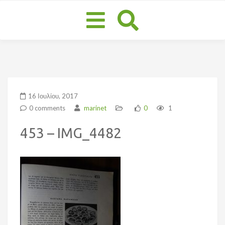
Toggle
navigation
16 Ιουλίου, 2017
0 comments
marinet
0
1
453 – IMG_4482