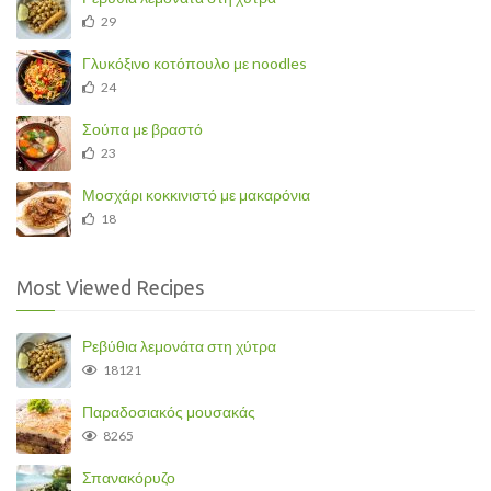
29
Γλυκόξινο κοτόπουλο με noodles
24
Σούπα με βραστό
23
Μοσχάρι κοκκινιστό με μακαρόνια
18
Most Viewed Recipes
Ρεβύθια λεμονάτα στη χύτρα
18121
Παραδοσιακός μουσακάς
8265
Σπανακόρυζο