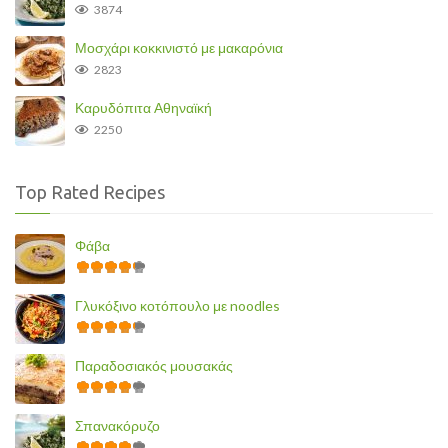
3874
Μοσχάρι κοκκινιστό με μακαρόνια
2823
Καρυδόπιτα Αθηναϊκή
2250
Top Rated Recipes
Φάβα
Γλυκόξινο κοτόπουλο με noodles
Παραδοσιακός μουσακάς
Σπανακόρυζο