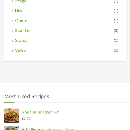
Image
(1)
Link
(1)
Quote
(1)
Standard
(3)
Status
(1)
Video
(3)
Most Liked Recipes
Noodles με λαχανικά
32
Ρεβύθια λεμονάτα στη χύτρα