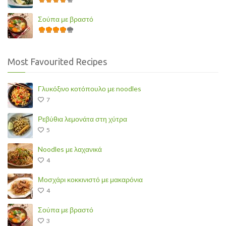
Σούπα με βραστό
Most Favourited Recipes
Γλυκόξινο κοτόπουλο με noodles
7
Ρεβύθια λεμονάτα στη χύτρα
5
Noodles με λαχανικά
4
Μοσχάρι κοκκινιστό με μακαρόνια
4
Σούπα με βραστό
3