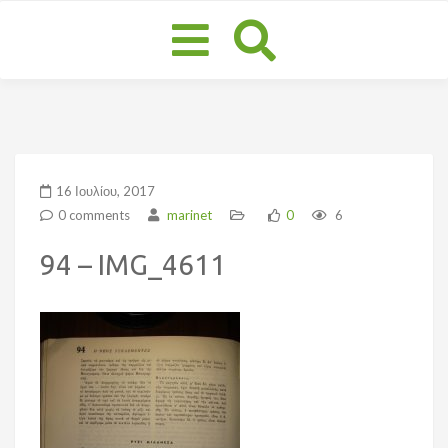
Toggle
navigation
16 Ιουλίου, 2017
0 comments
marinet
0
6
94 – IMG_4611