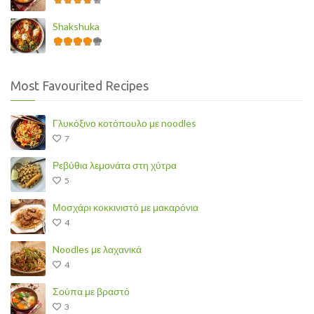
Shakshuka
Most Favourited Recipes
Γλυκόξινο κοτόπουλο με noodles
7
Ρεβύθια λεμονάτα στη χύτρα
5
Μοσχάρι κοκκινιστό με μακαρόνια
4
Noodles με λαχανικά
4
Σούπα με βραστό
3