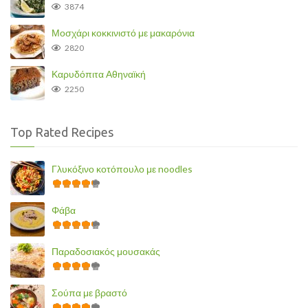
3874
Μοσχάρι κοκκινιστό με μακαρόνια
2820
Καρυδόπιτα Αθηναϊκή
2250
Top Rated Recipes
Γλυκόξινο κοτόπουλο με noodles
Φάβα
Παραδοσιακός μουσακάς
Σούπα με βραστό