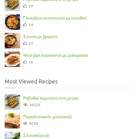
29
Γλυκόξινο κοτόπουλο με noodles
24
Σούπα με βραστό
23
Μοσχάρι κοκκινιστό με μακαρόνια
18
Most Viewed Recipes
Ρεβύθια λεμονάτα στη χύτρα
18120
Παραδοσιακός μουσακάς
8258
Σπανακόρυζο