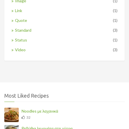
Image
(1)
Link
(1)
Quote
(1)
Standard
(3)
Status
(1)
Video
(3)
Most Liked Recipes
Noodles με λαχανικά
32
Ρεβύθια λεμονάτα στη χύτρα