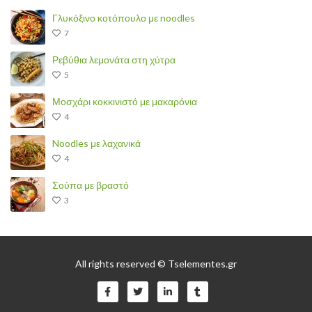
Γλυκόξινο κοτόπουλο με noodles
7
Ρεβύθια λεμονάτα στη χύτρα
5
Μοσχάρι κοκκινιστό με μακαρόνια
4
Noodles με λαχανικά
4
Σούπα με βραστό
3
All rights reserved © Tselementes.gr