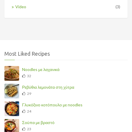
Video
(3)
Most Liked Recipes
Noodles με λαχανικά
32
Ρεβύθια λεμονάτα στη χύτρα
29
Γλυκόξινο κοτόπουλο με noodles
24
Σούπα με βραστό
23